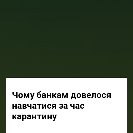
Чо
му
банкам
довелося
навчатися
за час
карантину