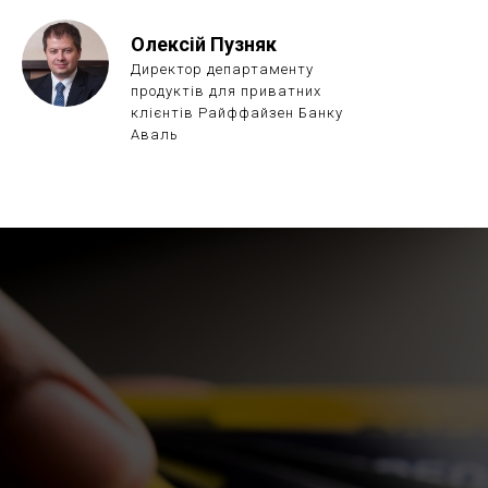
Олексій Пузняк
Директор департаменту
продуктів для приватних
клієнтів Райффайзен Банку
Аваль