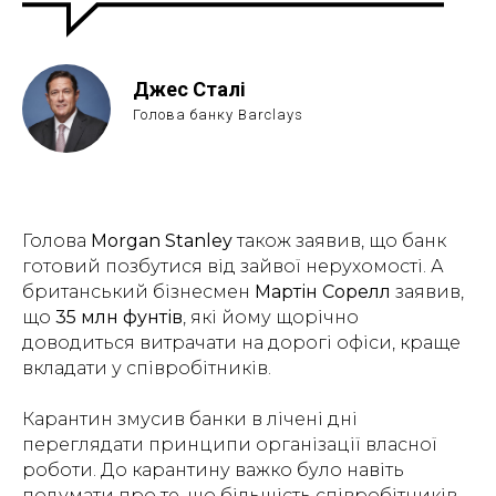
Джес Сталі
Голова банку Barclays
Голова
Morgan Stanley
також заявив, що банк
готовий позбутися від зайвої нерухомості. А
британський бізнесмен
Мартін Сорелл
заявив,
що
35 млн фунтів
, які йому щорічно
доводиться витрачати на дорогі офіси, краще
вкладати у співробітників.
Карантин змусив банки в лічені дні
переглядати принципи організації власної
роботи. До карантину важко було навіть
подумати про те, що більшість співробітників