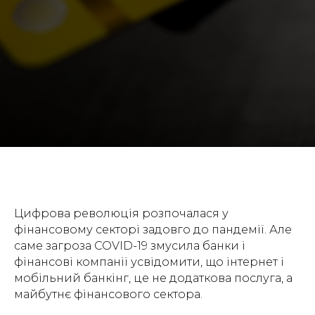
Цифрова революція розпочалася у
фінансовому секторі задовго до пандемії. Але
саме загроза COVID-19 змусила банки і
фінансові компанії усвідомити, що інтернет і
мобільний банкінг, це не додаткова послуга, а
майбутнє фінансового сектора.