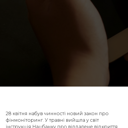
28 квітня набув чинності новий закон про
фінмоніторинг. У травні вийшла у світ
інструкція Нацбанку про віддалене відкриття