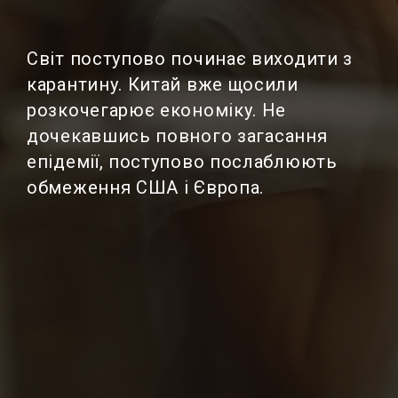
Світ поступово починає виходити з
карантину. Китай вже щосили
розкочегарює економіку. Не
дочекавшись повного загасання
епідемії, поступово послаблюють
обмеження США і Європа.