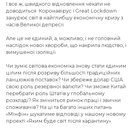
І все ж, швидкого відновлення чекати не
доводиться. Коронавірус і Great Lockdown
занурює світ в найглибшу економічну кризу з
часів Великої депресії.
Але це не єдиний, а, можливо, і не головний
наслідок нової хвороби, що накрила людство, і
вимушеної ізоляції.
Чи зуміє світова економіка знову стати єдиним
цілим після розриву більшості традиційних
ланцюжків поставок? Чи збереже долар США
свою роль резервної валюти? Чи зможе Китай
перебрати роль Штатів у глобальному
розкладі? Як зміниться ринок праці і звички
споживачів? На ці та багато інших питань
«Мінфін» шукатиме відповіді у нашому новому
проекті «Яким буде світ після карантину».