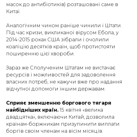
масок до антибіотиків) розташовані саме в
Китаї.
Аналогічним чином раніше чинили і Штати.
Під час кризи, викликаної вірусом Ебола, у
2014-2015 роках США зібрали і очолили
коаліцію десятків країн, щоб протистояти
поширенню цієї хвороби.
Зараз же Сполученим Штатам не вистачає
ресурсів і можливостей для задоволення
власних потреб, не кажучи вже про надання
відчутної допомоги іншим державам.
Сприяє зменшенню боргового тягаря
найбідніших країн.
15 квітня «велика
двадцятка», включаючи Китай, дозволила
країнам-боржникам призупинити виплати
боргів своїм членам на вісім місяців.