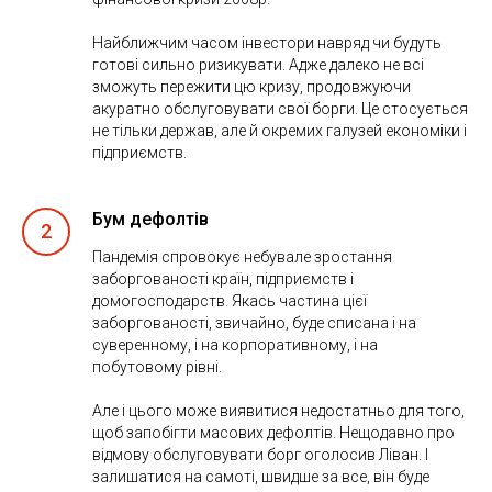
Найближчим часом інвестори навряд чи будуть
готові сильно ризикувати. Адже далеко не всі
зможуть пережити цю кризу, продовжуючи
акуратно обслуговувати свої борги. Це стосується
не тільки держав, але й окремих галузей економіки і
підприємств.
Бум дефолтів
2
Пандемія спровокує небувале зростання
заборгованості країн, підприємств і
домогосподарств. Якась частина цієї
заборгованості, звичайно, буде списана і на
суверенному, і на корпоративному, і на
побутовому рівні.
Але і цього може виявитися недостатньо для того,
щоб запобігти масових дефолтів. Нещодавно про
відмову обслуговувати борг оголосив Ліван. І
залишатися на самоті, швидше за все, він буде