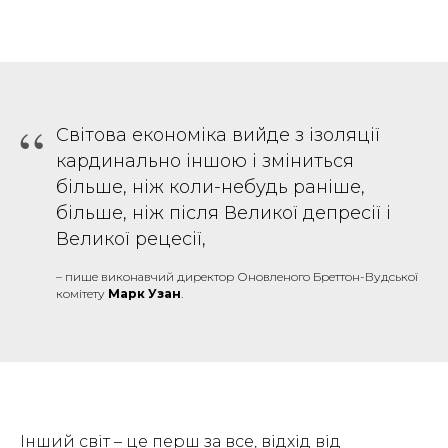
“
Світова економіка вийде з ізоляції
кардинально іншою і зміниться
більше, ніж коли-небудь раніше,
більше, ніж після Великої депресії і
Великої рецесії,
– пише виконавчий директор Оновленого Бреттон-Вудської
комітету
Марк Узан
.
Інший світ – це перш за все, відхід від