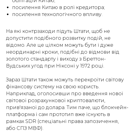
облігацій Китаю;
посилення Китаю в ролі кредитора;
посилення технологічного впливу.
На які контрзаходи підуть Штати, щоб не
допустити подібного розвитку подій, не
відомо. Але це цілком можуть бути і дуже
неординарні кроки, подібні до відмови від
золотого стандарту і виходу з Бреттон-
Вудських угод при Ніксоні у 1972 році.
Зараз Штати також можуть перекроїти світову
фінансову систему на свою користь.
Наприклад, оголосивши про введення нової
світової розрахункової криптовалюти,
прив'язаної до долара. Тим паче, що блокчейн-
платформа і сам прототип вже існують в
рамках SDR (спеціальні права запозичення,
або СПЗ МВФ).