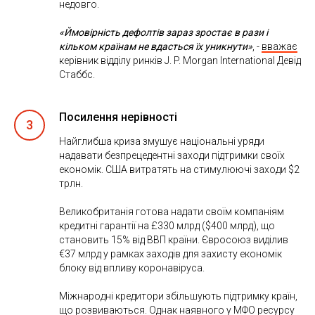
недовго.
«Ймовірність дефолтів зараз зростає в рази і
кільком країнам не вдасться їх уникнути»
, -
вважає
керівник відділу ринків J. P. Morgan International Девід
Стаббс.
Посилення нерівності
3
Найглибша криза змушує національні уряди
надавати безпрецедентні заходи підтримки своїх
економік. США витратять на стимулюючі заходи $2
трлн.
Великобританія готова надати своїм компаніям
кредитні гарантії на £330 млрд ($400 млрд), що
становить 15% від ВВП країни. Євросоюз виділив
€37 млрд у рамках заходів для захисту економік
блоку від впливу коронавіруса.
Міжнародні кредитори збільшують підтримку країн,
що розвиваються. Однак наявного у МФО ресурсу