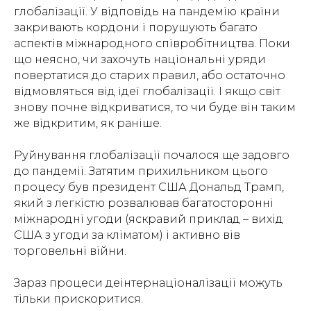
глобалізації. У відповідь на пандемію країни
закривають кордони і порушують багато
аспектів міжнародного співробітництва. Поки
що неясно, чи захочуть національні уряди
повертатися до старих правил, або остаточно
відмовляться від ідеї глобалізації. І якщо світ
знову почне відкриватися, то чи буде він таким
же відкритим, як раніше.
Руйнування глобалізації почалося ще задовго
до пандемії. Затятим прихильником цього
процесу був президент США Дональд Трамп,
який з легкістю розвалював багатосторонні
міжнародні угоди (яскравий приклад – вихід
США з угоди за кліматом) і активно вів
торговельні війни.
Зараз процеси деінтернаціоналізації можуть
тільки прискоритися.