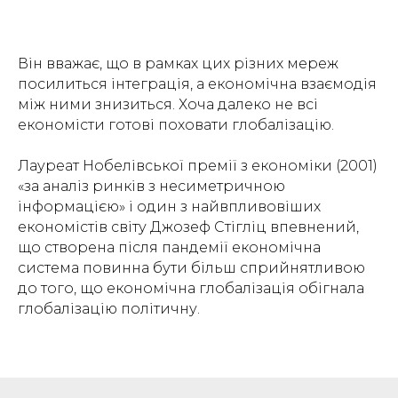
Він вважає, що в рамках цих різних мереж
посилиться інтеграція, а економічна взаємодія
між ними знизиться. Хоча далеко не всі
економісти готові поховати глобалізацію.
Лауреат Нобелівської премії з економіки (2001)
«за аналіз ринків з несиметричною
інформацією» і один з найвпливовіших
економістів світу Джозеф Стігліц впевнений,
що створена після пандемії економічна
система повинна бути більш сприйнятливою
до того, що економічна глобалізація обігнала
глобалізацію політичну.