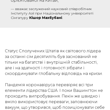
орієнтованої на Китай,
—
вважає заслужений науковий співробітник
Інституту Азії при Національному університеті
Сінгапуру
Кішор Махбубані
.
Статус Сполучених Штатів як світового лідера
за останні сім десятиліть був заснований не
тільки на багатстві і внутрішній стабільності,
але і на здатності і готовності зібрати і
скоординувати глобальну відповідь на кризи.
Пандемія коронавіруса перевіряє всі три
елементи лідерства США. І поки Вашингтон не
проходить випробування. Пекін же швидко і
вміло використовує переваги, заповнюючи
вакуум, що утворився, щоб позиціонувати себе