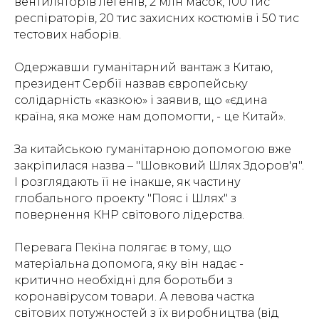
вентиляторів легенів, 2 млн масок, 100 тис
респіраторів, 20 тис захисних костюмів і 50 тис
тестових наборів.
Одержавши гуманітарний вантаж з Китаю,
президент Сербії назвав європейську
солідарність «казкою» і заявив, що «єдина
країна, яка може нам допомогти, - це Китай».
За китайською гуманітарною допомогою вже
закріпилася назва – "Шовковий Шлях Здоров'я".
І розглядають її не інакше, як частину
глобального проекту "Пояс і Шлях" з
повернення КНР світового лідерства.
Перевага Пекіна полягає в тому, що
матеріальна допомога, яку він надає -
критично необхідні для боротьби з
коронавірусом товари. А левова частка
світових потужностей з їх виробництва (від