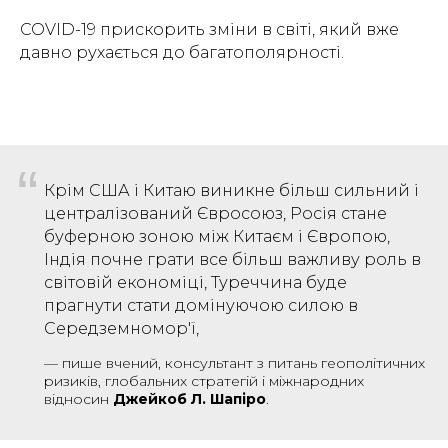
COVID-19 прискорить зміни в світі, який вже
давно рухається до багатополярності.
“
Крім США і Китаю виникне більш сильний і
централізований Євросоюз, Росія стане
буферною зоною між Китаєм і Європою,
Індія почне грати все більш важливу роль в
світовій економіці, Туреччина буде
прагнути стати домінуючою силою в
Середземномор'ї,
—
пише вчений, консультант з питань геополітичних
ризиків, глобальних стратегій і міжнародних
відносин
Джейкоб Л. Шапіро
.