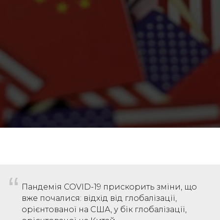
“
Пандемія COVID-19 прискорить зміни, що
вже почалися: відхід від глобалізації,
орієнтованої на США, у бік глобалізації,