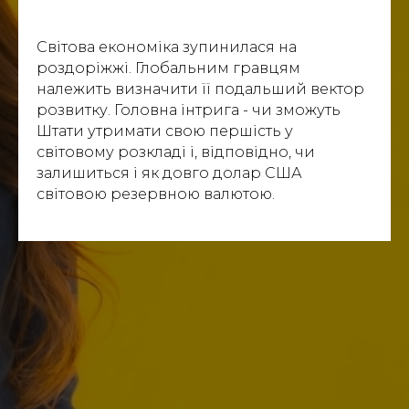
Світова економіка зупинилася на
роздоріжжі. Глобальним гравцям
належить визначити її подальший вектор
розвитку. Головна інтрига - чи зможуть
Штати утримати свою першість у
світовому розкладі і, відповідно, чи
залишиться і як довго долар США
світовою резервною валютою.