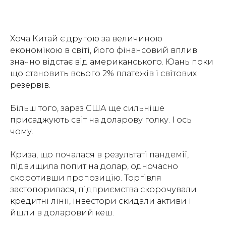
Хоча Китай є другою за величиною
економікою в світі, його фінансовий вплив
значно відстає від американського. Юань поки
що становить всього 2% платежів і світових
резервів.
Більш того, зараз США ще сильніше
присаджують світ на доларову голку. І ось
чому.
Криза, що почалася в результаті пандемії,
підвищила попит на долар, одночасно
скоротивши пропозицію. Торгівля
застопорилася, підприємства скорочували
кредитні лінії, інвестори скидали активи і
йшли в доларовий кеш.