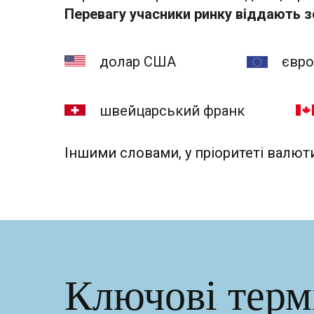
Перевагу учасники ринку віддають 
долар США
євро
швейцарський франк
Іншими словами, у пріоритеті валют
Ключові терм