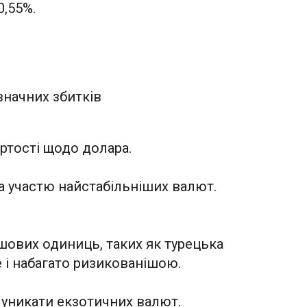
0,55%.
значних збитків
ртості щодо долара.
а участю найстабільніших валют.
шових одиниць, таких як турецька
е і набагато ризикованішою.
 уникати екзотичних валют.