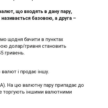
валют, що входять в дану пару,
 називається базовою, а друга –
мо щодня бачити в пунктах
арою долар/гривня становить
45 гривень.
 валют і продає іншу.
А). На цю валютну пару припадає до
и не торгують іншими валютними