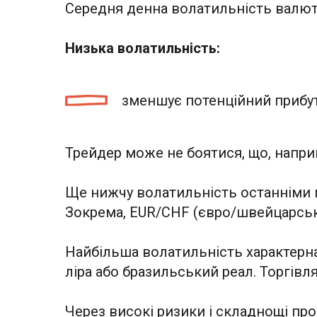
Середня денна волатильність валютн
Низька волатильність:
зменшує потенційний прибу
Трейдер може не боятися, що, наприк
Ще нижчу волатильність останніми м
Зокрема, EUR/CHF (євро/швейцарськи
Найбільша волатильність характерна
ліра або бразильський реал. Торгівл
Через високі ризики і складнощі пр