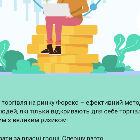
торгівля на ринку Форекс – ефективний метод 
юдей, які тільки відкривають для себе торгів
им з великим ризиком.
ати за власні гроші. Спершу варто