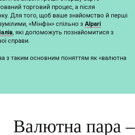
штований торговий процес, а після
нку. Для того, щоб ваше знайомство й перші
озумілими, «Мінфін» спільно з
Alpari
іалів
, які допоможуть познайомитися з
ої справи.
тва з таким основним поняттям як «валютна
Валютна пара –