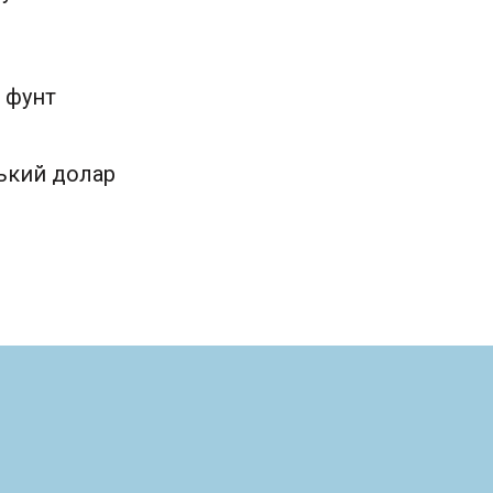
 фунт
ький долар