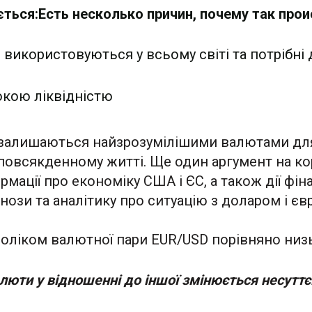
ється:Есть несколько причин, почему так прои
 використовуються у всьому світі та потрібні 
окою ліквідністю
р залишаються найзрозумілішими валютами для 
у повсякденному житті. Ще один аргумент на ко
ації про економіку США і ЄС, а також дії фін
гнози та аналітику про ситуацію з доларом і є
оліком валютної пари EUR/USD порівняно низь
алюти у відношенні до іншої змінюється несуттє