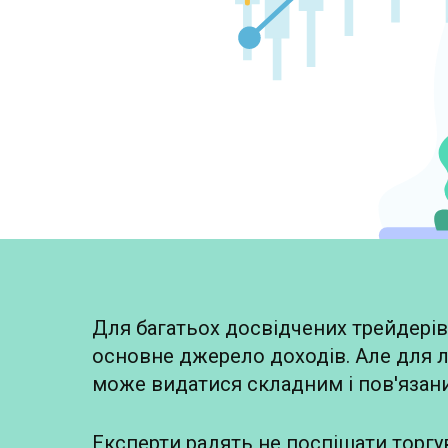
Для багатьох досвідчених трейдерів 
основне джерело доходів. Але для л
може видатися складним і пов'язан
Експерти радять не поспішати торгув