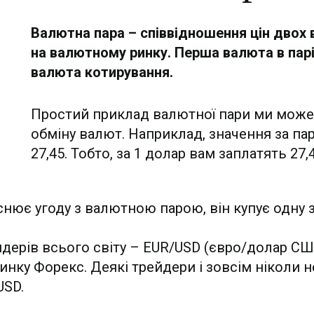
Валютна пара – співвідношення цін двох 
на валютному ринку. Перша валюта в парі
валюта котирування.
Простий приклад валютної пари ми може
обміну валют. Наприклад, значення за п
27,45. Тобто, за 1 долар вам заплатять 27,
нює угоду з валютною парою, він купує одну з
дерів всього світу – EUR/USD (євро/долар СШ
 ринку Форекс. Деякі трейдери і зовсім нікол
USD.