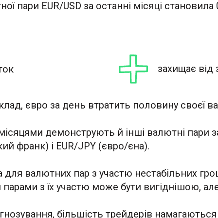
ої пари EUR/USD за останні місяці становила 
захищає від 
ток
лад, євро за день втратить половину своєї ва
ісяцями демонструють й інші валютні пари з
й франк) і EUR/JPY (євро/єна).
 для валютних пар з участю нестабільних гро
я парами з їх участю може бути вигіднішою, ал
огнозування, більшість трейдерів намагаються