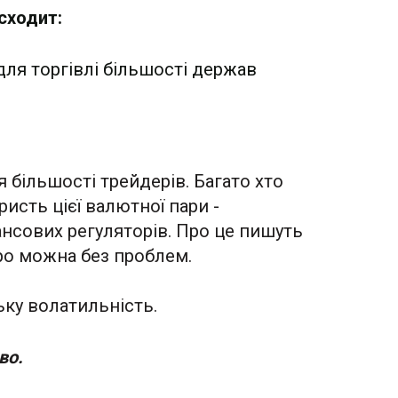
сходит:
для торгівлі більшості держав
більшості трейдерів. Багато хто
ристь цієї валютної пари -
ансових регуляторів. Про це пишуть
вро можна без проблем.
ку волатильність.
во.