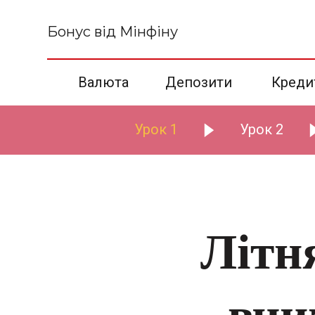
Бонус від Мінфіну
Валюта
Депозити
Креди
Урок 1
Урок 2
Літн
вчи