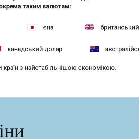
зокрема таким валютам:
єна
британський
канадський долар
австралійс
и країн з найстабільнішою економікою.
іни