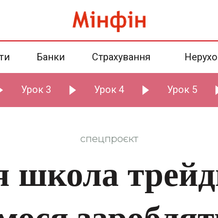
ти
Банки
Страхування
Нерухо
Урок 3
Урок 4
Урок 5
спецпроєкт
я школа трейд
мося зароблят