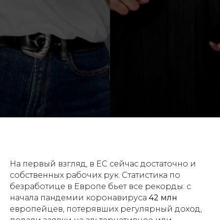
На первый взгляд, в ЕС сейчас достаточно и
собственных рабочих рук. Статистика по
безработице в Европе бьет все рекорды: с
начала пандемии коронавируса
42 млн
европейцев, потерявших регулярный доход,