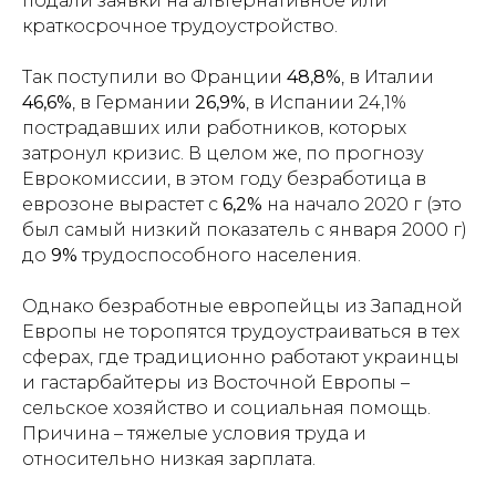
подали заявки на альтернативное или
краткосрочное трудоустройство.
Так поступили во Франции
48,8%
, в Италии
46,6%
, в Германии
26,9%
, в Испании 24,1%
пострадавших или работников, которых
затронул кризис. В целом же, по прогнозу
Еврокомиссии, в этом году безработица в
еврозоне вырастет с
6,2%
на начало 2020 г (это
был самый низкий показатель с января 2000 г)
до
9%
трудоспособного населения.
Однако безработные европейцы из Западной
Европы не торопятся трудоустраиваться в тех
сферах, где традиционно работают украинцы
и гастарбайтеры из Восточной Европы –
сельское хозяйство и социальная помощь.
Причина – тяжелые условия труда и
относительно низкая зарплата.