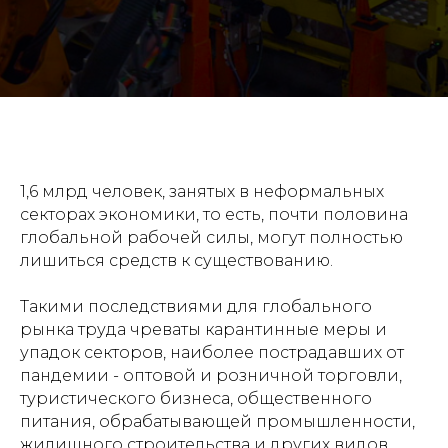
1,6 млрд человек, занятых в неформальных
секторах экономики, то есть, почти половина
глобальной рабочей силы, могут полностью
лишиться средств к существованию.
Такими последствиями для глобального
рынка труда чреваты карантинные меры и
упадок секторов, наиболее пострадавших от
пандемии - оптовой и розничной торговли,
туристического бизнеса, общественного
питания, обрабатывающей промышленности,
жилищного строительства и других видов