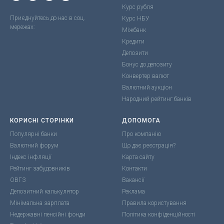
Курс рубля
Приєднуйтесь до нас в соц.
Курс НБУ
мережах:
Міжбанк
Кредити
Депозити
Бонус до депозиту
Конвертер валют
Валютний аукціон
Народний рейтинг банків
КОРИСНІ СТОРІНКИ
ДОПОМОГА
Популярні банки
Про компанію
Валютний форум
Що дає реєстрація?
Індекс інфляції
Карта сайту
Рейтинг забудовників
Контакти
ОВГЗ
Вакансії
Депозитний калькулятор
Реклама
Мінімальна зарплата
Правила користування
Недержавні пенсійні фонди
Політика конфіденційності