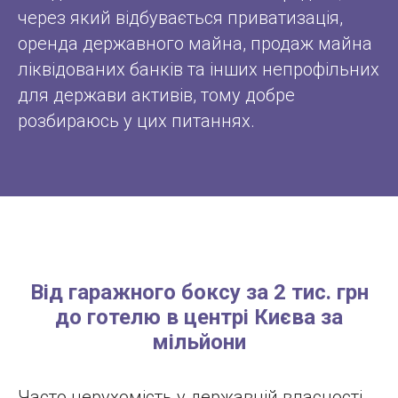
через який відбувається приватизація,
оренда державного майна, продаж майна
ліквідованих банків та інших непрофільних
для держави активів, тому добре
розбираюсь у цих питаннях.
Від гаражного боксу за 2 тис. грн
до готелю в центрі Києва за
мільйони
Часто нерухомість у державній власності