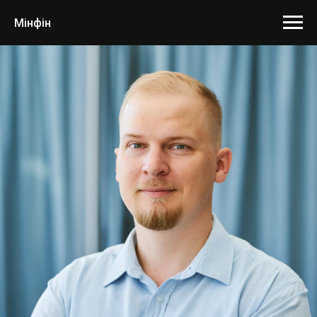
Мінфін