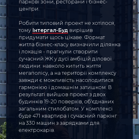
паркові зони, ресторани і бізнес-
центри.
Робити типовий проект не хотілося,
тому
Інтергал-Буд
вирішив
придумати щось цікаве. Формат
житла бізнес-класу визначили ділянка
і локація - прагнули створити
сучасний ЖК у дусі амбіцій ділової
людини: навколо кипить життя
мегаполісу, а на території комплексу
завжди є можливість насолодитися
гармонією і домашнім затишком. В
результаті вийшов проект з двох
будинків 19-20 поверхів, об'єднаних
загальним стилобатом. У комплексі
буде 471 квартира і сучасний паркінг
на 330 машин з зарядками для
електрокарів.