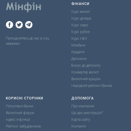
ФІНАНСИ
Курс валют
Курс долара
Курс євро
Курс рубля
Приєднуйтесь до нас в соц.
Курс НБУ
мережах:
Міжбанк
Кредити
Депозити
Бонус до депозиту
Конвертер валют
Валютний аукціон
Народний рейтинг банків
КОРИСНІ СТОРІНКИ
ДОПОМОГА
Популярні банки
Про компанію
Валютний форум
Що дає реєстрація?
Індекс інфляції
Карта сайту
Рейтинг забудовників
Контакти