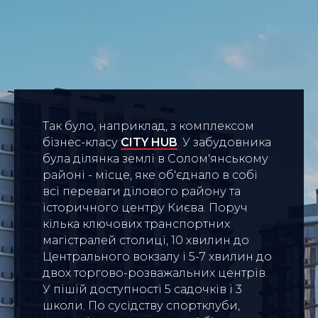
Так було, наприклад, з комплексом
бізнес-класу
CITY HUB
. У забудовника
була ділянка землі в Солом'янському
районі - місце, яке об'єднало в собі
всі переваги ділового району та
історичного центру Києва. Поруч
кілька ключових транспортних
магістралей столиці, 10 хвилин до
Центрального вокзалу і 5-7 хвилин до
двох торгово-розважальних центрів.
У пішій доступності 5 садочків і 3
школи. По сусідству спортклуби,