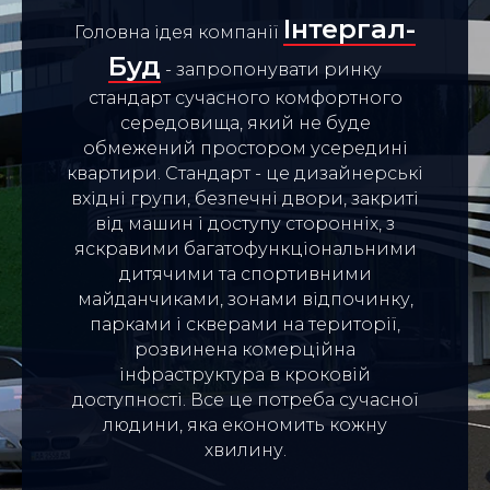
Інтергал-
Головна ідея компанії
Буд
- запропонувати ринку
стандарт сучасного комфортного
середовища, який не буде
обмежений простором усередині
квартири. Стандарт - це дизайнерські
вхідні групи, безпечні двори, закриті
від машин і доступу сторонніх, з
яскравими багатофункціональними
дитячими та спортивними
майданчиками, зонами відпочинку,
парками і скверами на території,
розвинена комерційна
інфраструктура в кроковій
доступності. Все це потреба сучасної
людини, яка економить кожну
хвилину.