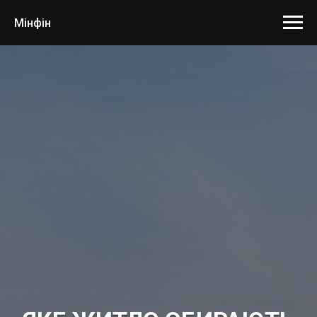
Мінфін