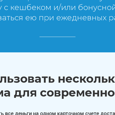
у с кешбеком и/или бонусно
ваться ею при ежедневных ра
льзовать несколь
ма для современно
ь все деньги на одном карточном счете дост