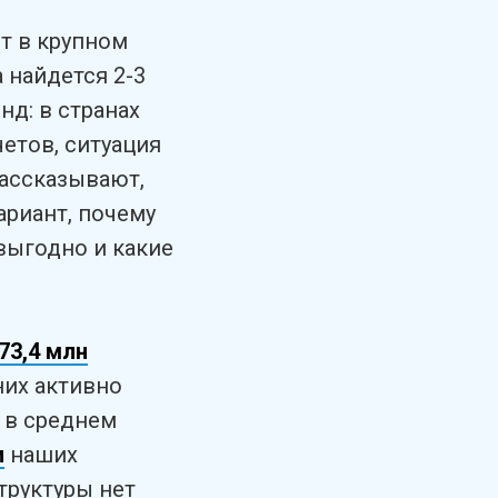
т в крупном
 найдется 2-3
нд: в странах
етов, ситуация
рассказывают,
ариант, почему
выгодно и какие
73,4 млн
них активно
а в среднем
и
наших
труктуры нет