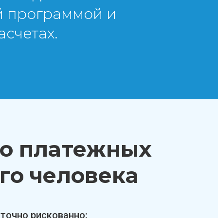
й программой и
счетах.
ко платежных
го человека
аточно рискованно: