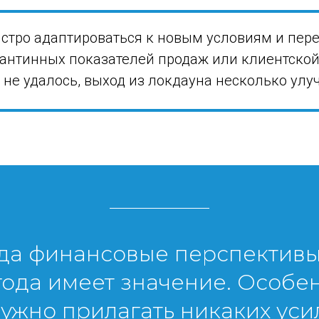
ыстро адаптироваться к новым условиям и пер
рантинных показателей продаж или клиентской
 не удалось, выход из локдауна несколько ул
огда финансовые перспективы
ода имеет значение. Особен
ужно прилагать никаких уси