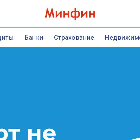
диты
Банки
Страхование
Недвижим
рт не