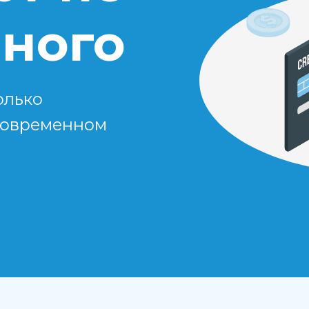
много
олько
 современном