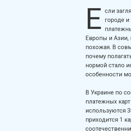
Е
сли загл
городе и
платежны
Европы и Азии,
похожая. В сов
почему полагать
нормой стало и
особенности мо
В Украине по с
платежных карт 
используются 38
приходится 1 ка
соотечественни