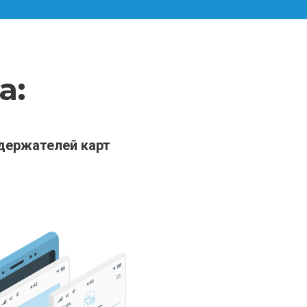
а:
держателей карт