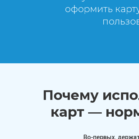
оформить карт
пользо
Почему испо
карт — нор
Во-первых, держат