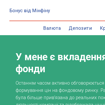
Бонус від Мінфіну
Валюта
Депозити
К
У мене є вкладенн
фонди
Останнім часом активно обговорюється
формування цін на фондовому ринку. Ра
була більше прив'язана до реальних по
діяльності компанії та відображала цінн