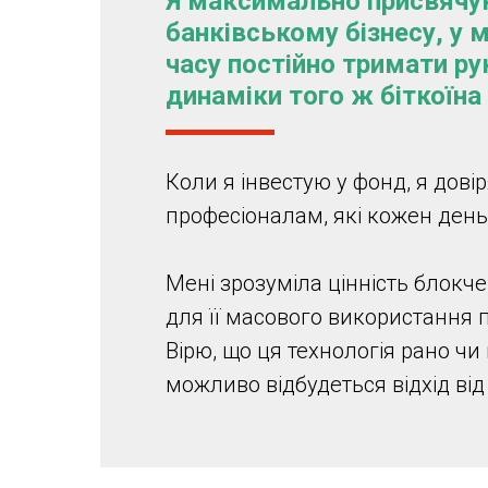
Я максимально присвячу
банківському бізнесу, у 
часу постійно тримати рук
динаміки того ж біткоїна
Коли я інвестую у фонд, я дові
професіоналам, які кожен день
Мені зрозуміла цінність блокчей
для її масового використання п
Вірю, що ця технологія рано чи 
можливо відбудеться відхід ві