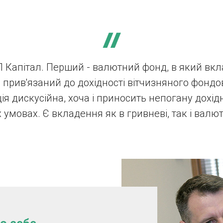
 Капітал. Перший - валютний фонд, в який вкла
 прив'язаний до дохідності вітчизняного фондо
я дискусійна, хоча і приносить непогану дохідн
 умовах. Є вкладення як в гривневі, так і валют