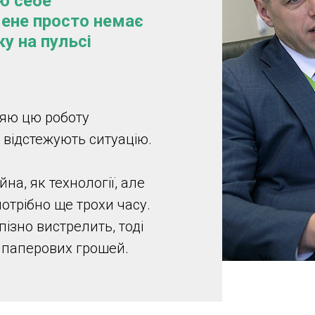
ю себе
мене просто немає
у на пульсі
ряю цю роботу
 відстежують ситуацію.
на, як технології, але
отрібно ще трохи часу.
пізно вистрелить, тоді
д паперових грошей.