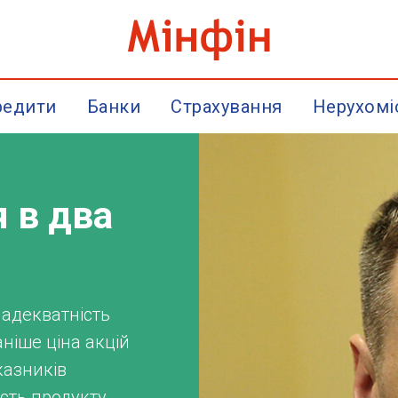
редити
Банки
Страхування
Нерухомі
я в два
 адекватність
ніше ціна акцій
казників
ість продукту,