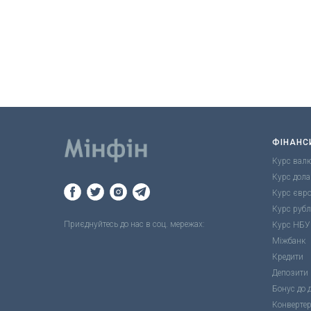
ФІНАНС
Курс вал
Курс дола
Курс євр
Курс руб
Приєднуйтесь до нас в соц. мережах:
Курс НБУ
Міжбанк
Кредити
Депозити
Бонус до 
Конверте