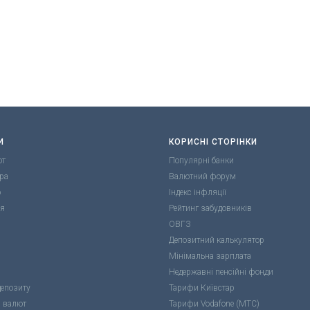
И
КОРИСНІ СТОРІНКИ
ют
Популярні банки
ра
Валютний форум
о
Індекс інфляції
ля
Рейтинг забудовників
ОВГЗ
Депозитний калькулятор
Мінімальна зарплата
Недержавні пенсійні фонди
депозиту
Тарифи Київстар
р валют
Тарифи Vodafone (МТС)