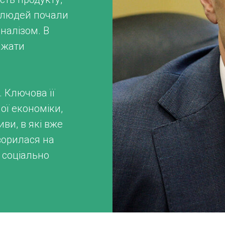
о людей почали
аналізом. В
ажати
 Ключова її
ої економіки,
иви, в які вже
ворилася на
и соціально