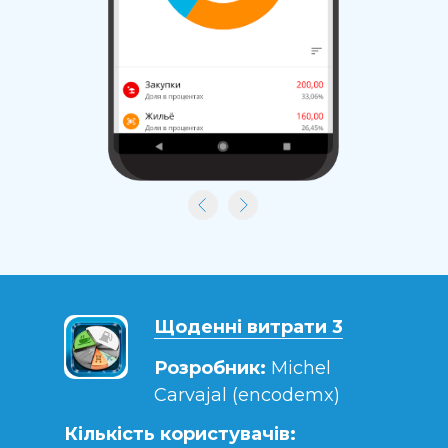
Щоденні витрати 3
Розробник:
Michel
Carvajal (encodemx)
Кількість користувачів: