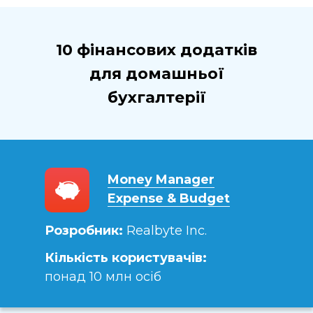
10 фінансових додатків
для домашньої
бухгалтерії
Money Manager
Expense & Budget
Розробник:
Realbyte Inc.
Кількість користувачів:
понад 10 млн осіб