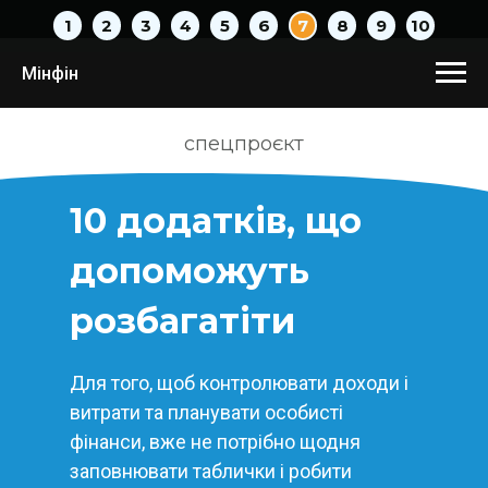
1
2
3
4
5
6
7
8
9
10
Мінфін
спецпроєкт
10 додатків, що
допоможуть
розбагатіти
Для того, щоб контролювати доходи і
витрати та планувати особисті
фінанси, вже не потрібно щодня
заповнювати таблички і робити