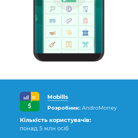
Mobills
Розробник:
AndroMoney
Кількість користувачів:
понад 5 млн осіб