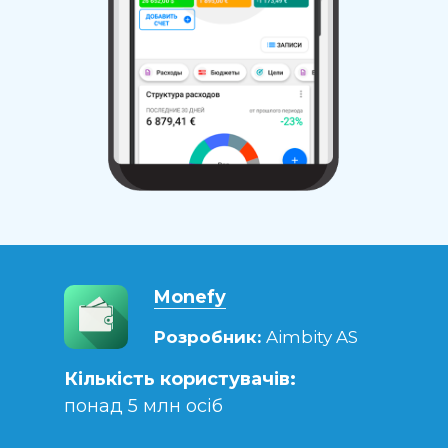
Monefy
Розробник:
Aimbity AS
Кількість користувачів:
понад 5 млн осіб