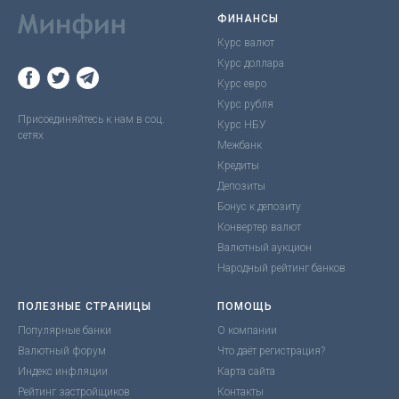
ФИНАНСЫ
Курс валют
Курс доллара
Курс евро
Курс рубля
Присоединяйтесь к нам в соц.
Курс НБУ
сетях
Межбанк
Кредиты
Депозиты
Бонус к депозиту
Конвертер валют
Валютный аукцион
Народный рейтинг банков
ПОЛЕЗНЫЕ СТРАНИЦЫ
ПОМОЩЬ
Популярные банки
О компании
Валютный форум
Что даёт регистрация?
Индекс инфляции
Карта сайта
Рейтинг застройщиков
Контакты