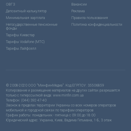
ОВГЗ
Вакансии
Депозитный калькулятор
Реклама
Минимальная зарплата
Правила пользования
Негосударственные пенсионные
Политика конфиденциальности
фонды
Тарифы Киевстар
Тарифы Vodafone (МТС)
Тарифы Лайфселл
© 2008-2020 ООО "МинфинМедиа". Код ЕГРПОУ: 35506859
Копирование и размещение материалов на других сайтах разрешается
только с гиперссылкой вида: www.minfin.com.ua
Телефон: (044) 392-47-40
Звонок в пределах территории Украины со всех номеров операторов
мобильной и городской связи по тарифам операторов
График работы: понедельник - пятница с 09:00 до 18:00
Юридический адрес: Украина, Киев, Вадима Гетьмана, 1-Б, 3 этаж