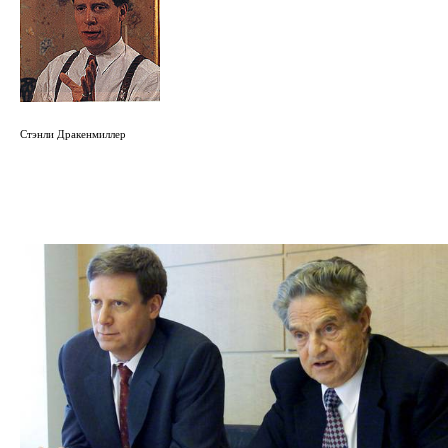
Стэнли Дракенмиллер