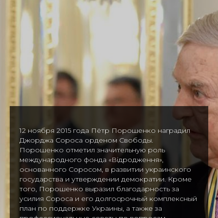
12 ноября 2015 года Пётр Порошенко наградил
Джорджа Сороса орденом Свободы.
Порошенко отметил значительную роль
международного фонда «Відродження»,
основанного Соросом, в развитии украинского
государства и утверждении демократии. Кроме
того, Порошенко выразил благодарность за
усилия Сороса и его долгосрочный комплексный
план по поддержке Украины, а также за
профессиональные советы по вопросам