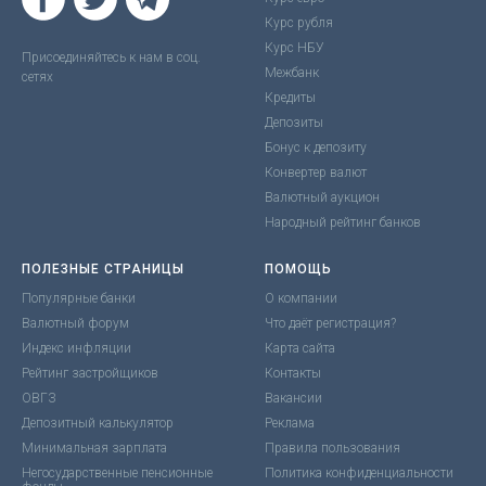
Курс рубля
Курс НБУ
Присоединяйтесь к нам в соц.
Межбанк
сетях
Кредиты
Депозиты
Бонус к депозиту
Конвертер валют
Валютный аукцион
Народный рейтинг банков
ПОЛЕЗНЫЕ СТРАНИЦЫ
ПОМОЩЬ
Популярные банки
О компании
Валютный форум
Что даёт регистрация?
Индекс инфляции
Карта сайта
Рейтинг застройщиков
Контакты
ОВГЗ
Вакансии
Депозитный калькулятор
Реклама
Минимальная зарплата
Правила пользования
Негосударственные пенсионные
Политика конфиденциальности