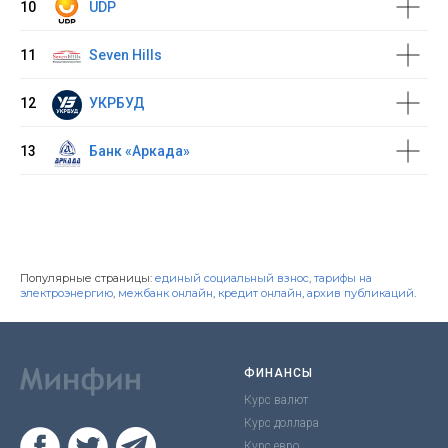
10
UDP
11
Seven Hills
12
УКРБУД
13
Банк «Аркада»
Популярные страницы:
единый социальный взнос
,
тарифы на
электроэнергию
,
межбанк онлайн
,
кредит онлайн
,
архив публикаций
.
ФИНАНСЫ
Курс валют
Курс доллара
Курс евро