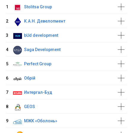
1
Stolitsa Group
2
К.А.Н. Девелопмент
3
bUd development
4
Saga Development
5
Perfect Group
6
Обрій
7
Интергал-Буд
8
GEOS
9
МЖК «Оболонь»