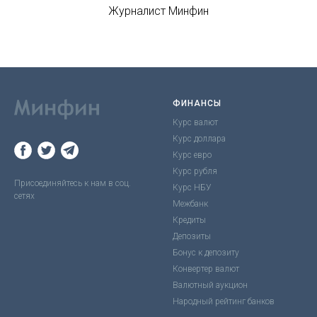
Журналист Минфин
ФИНАНСЫ
Курс валют
Курс доллара
Курс евро
Курс рубля
Присоединяйтесь к нам в соц.
Курс НБУ
сетях
Межбанк
Кредиты
Депозиты
Бонус к депозиту
Конвертер валют
Валютный аукцион
Народный рейтинг банков