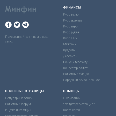
ФИНАНСЫ
Курс валют
Курс доллара
Курс евро
Курс рубля
Присоединяйтесь к нам в соц.
Курс НБУ
сетях
Межбанк
Кредиты
Депозиты
Бонус к депозиту
Конвертер валют
Валютный аукцион
Народный рейтинг банков
ПОЛЕЗНЫЕ СТРАНИЦЫ
ПОМОЩЬ
Популярные банки
О компании
Валютный форум
Что даёт регистрация?
Индекс инфляции
Карта сайта
Рейтинг застройщиков
Контакты