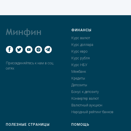
ФИНАНСЫ
Курс валют
Курс доллара
Курс евро
Курс рубля
Присоединяйтесь к нам в соц.
Курс НБУ
сетях
Межбанк
Кредиты
Депозиты
Бонус к депозиту
Конвертер валют
Валютный аукцион
Народный рейтинг банков
ПОЛЕЗНЫЕ СТРАНИЦЫ
ПОМОЩЬ